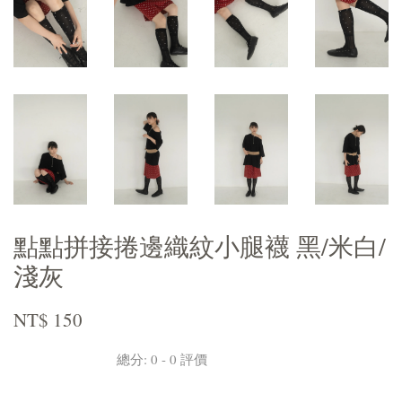
點點拼接捲邊織紋小腿襪 黑/米白/
淺灰
NT$ 150
總分:
0
-
0
評價