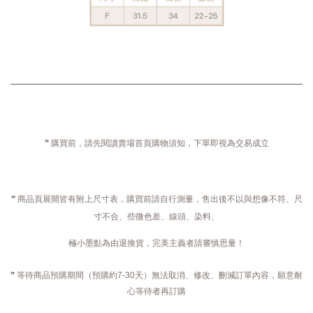
❞ 購買前，請先閱讀賣場首頁購物須知，下單即視為交易成立
❞ 商品頁展開皆有附上尺寸表，購買前請自行測量，售出後不以與想像不符、尺
寸不合、些微色差、線頭、染料、
極小墨點為由退換貨，完美主義者請審慎思量！
❞ 等待商品預購期間（預購約7-30天）無法取消、修改、刪減訂單內容，願意耐
心等待者再訂購