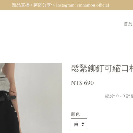
新品直播 / 穿搭分享↪ Instagram: cinnamon.official_
首頁
鬆緊鉚釘可縮口
NT$ 690
總分:
0
-
0
評
顏色