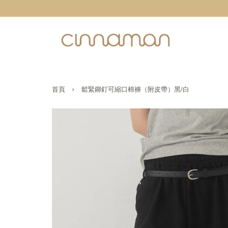
›
首頁
鬆緊鉚釘可縮口棉褲（附皮帶）黑/白