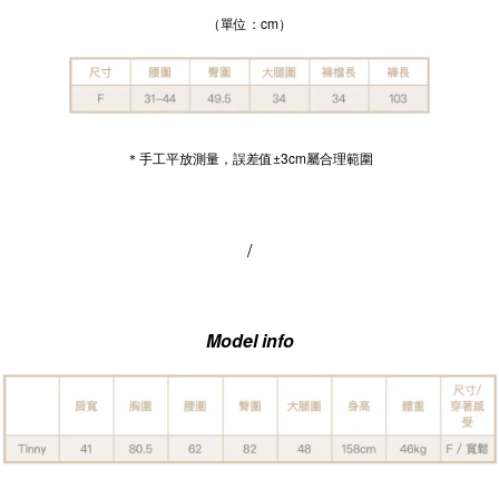
（單位：cm）
＊手工平放測量，誤差值±3cm屬合理範圍
/
Model info