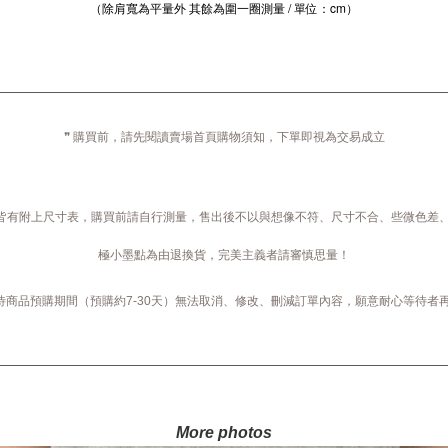
（除肩寬為平量外 其餘為圍一圈測量 / 單位：cm）
❞ 購買前，請先閱讀賣場首頁購物須知，下單即視為交易成立
開皆有附上尺寸表，購買前請自行測量，售出後不以與想像不符、尺寸不合、些微色差
極小墨點為由退換貨，完美主義者請審慎思量！
等待商品預購期間（預購約7-30天）無法取消、修改、刪減訂單內容，願意耐心等待者
More photos