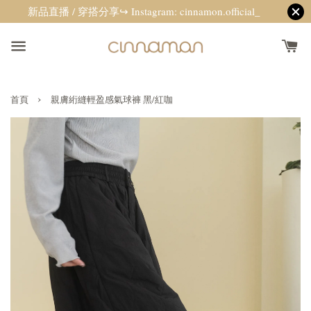
新品直播 / 穿搭分享↪ Instagram: cinnamon.official_
›
首頁
親膚絎縫輕盈感氣球褲 黑/紅咖