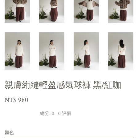
親膚絎縫輕盈感氣球褲 黑/紅咖
NT$ 980
總分:
0
-
0
評價
顏色