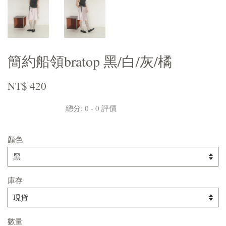
簡約船領bratop 黑/白/灰/橘
NT$ 420
總分:
0
-
0
評價
顏色
庫存
數量