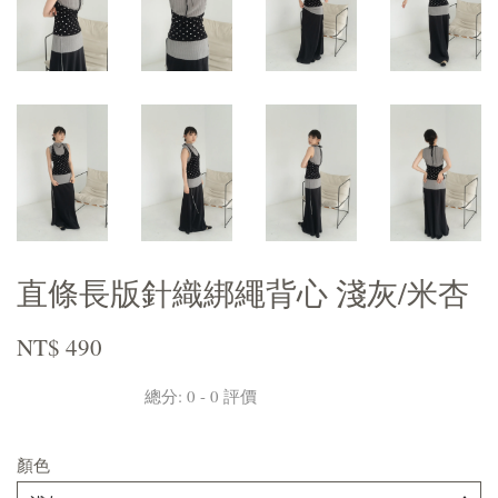
直條長版針織綁繩背心 淺灰/米杏
NT$ 490
總分:
0
-
0
評價
顏色