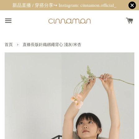
新品直播 / 穿搭分享↪ Instagram: cinnamon.official_
›
首頁
直條長版針織綁繩背心 淺灰/米杏